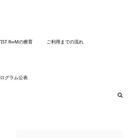
TIST R∞Mの療育
ご利用までの流れ
援プログラム公表
検
索