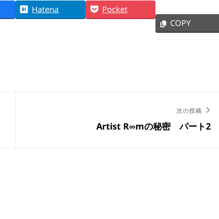
Hatena
Pocket
COPY
次
次の投稿
Artist R∞mの秘密 パート2
の
投
稿