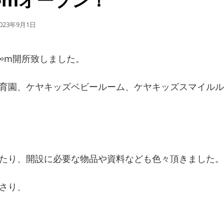
公
023年9月1日
開
日
t R∞m開所致しました。
育園、ケヤキッズベビールーム、ケヤキッズスマイルル
たり、開設に必要な物品や資料なども色々頂きました。
さり、