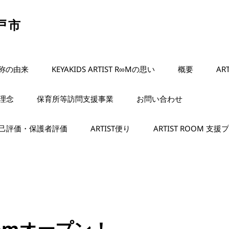
松戸市
名称の由来
KEYAKIDS ARTIST R∞Mの思い
概要
AR
理念
保育所等訪問支援事業
お問い合わせ
己評価・保護者評価
ARTIST便り
ARTIST ROOM 支
 R∞mオープン！