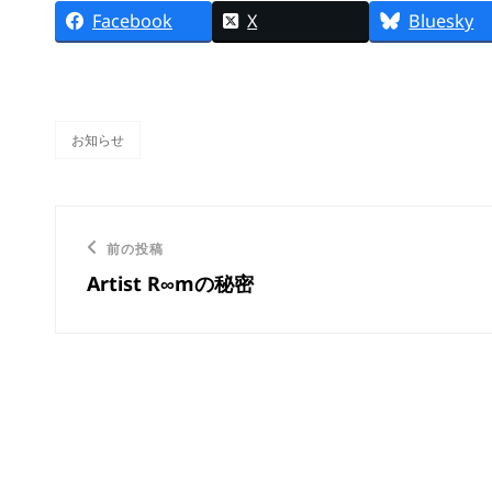
Facebook
X
Bluesky
お知らせ
カ
テ
ゴ
リ
投
ー
前
前の投稿
稿
Artist R∞mの秘密
の
ナ
投
稿
ビ
ゲ
ー