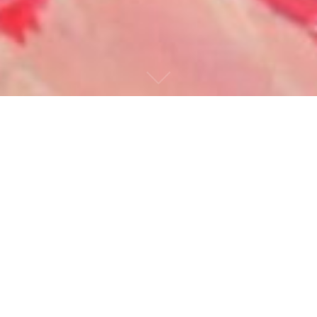
KEYAKIDS Artist R∞m｜
松戸市
松戸市古ヶ崎64-1にて
2023年9月開設の児童発達支援事業・保育所等
訪問支援事業