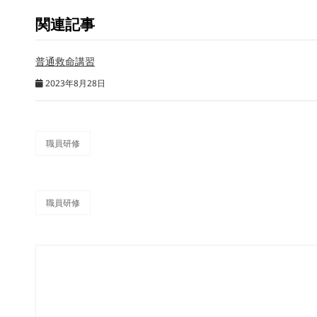
関連記事
普通救命講習
2023年8月28日
職員研修
カ
テ
ゴ
リ
職員研修
ー
タ
グ,
投
次
稿
の