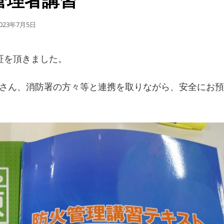
公
023年7月5日
開
日
証を頂きました。
さん、消防署の方々等と連携を取りながら、安全にお預