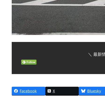
＼ 最新
Facebook
X
Bluesky