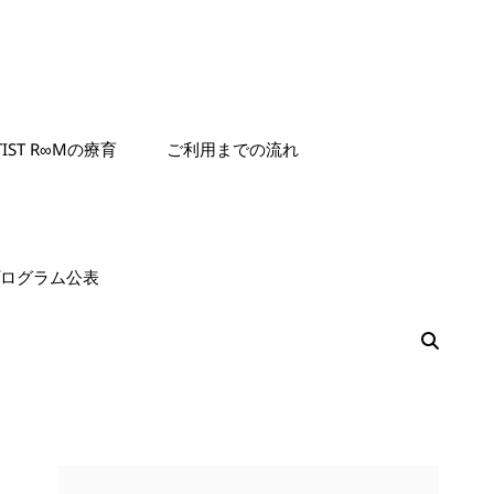
TIST R∞Mの療育
ご利用までの流れ
援プログラム公表
検
索