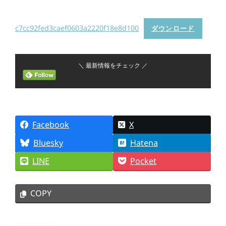
c7cc92fed3caef0603a2220f18e8d100
ダウンロード
＼ 最新情報をチェック ／
Facebook
X
Bluesky
Hatena
LINE
Pocket
COPY