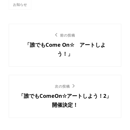
お知らせ
カ
テ
ゴ
リ
投
ー
前
前の投稿
稿
「誰でもCome On☆ アートしよ
の
ナ
う！」
投
ビ
稿
ゲ
ー
次
次の投稿
「誰でもComeOn☆アートしよう！2」
の
シ
開催決定！
投
ョ
稿
ン