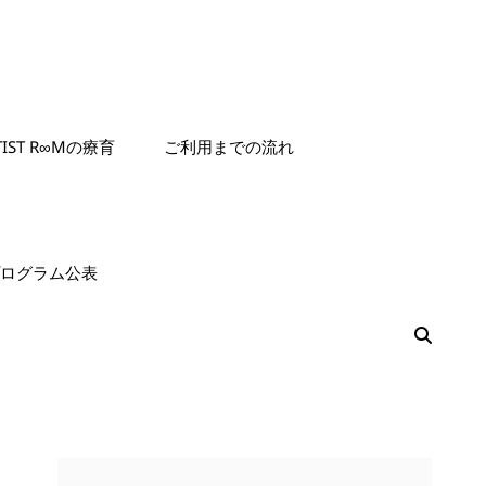
TIST R∞Mの療育
ご利用までの流れ
援プログラム公表
検
索