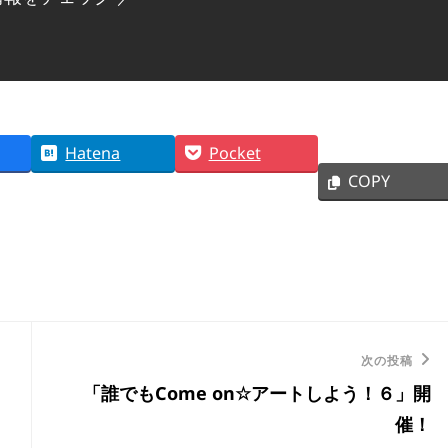
Hatena
Pocket
COPY
次
次の投稿
「誰でもCome on☆アートしよう！６」開
の
催！
投