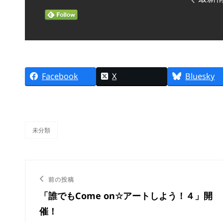
Facebook
X
Bluesky
未分類
カ
テ
ゴ
リ
投
ー
前
前の投稿
稿
「誰でもCome on☆アートしよう！４」開
の
催！
ナ
投